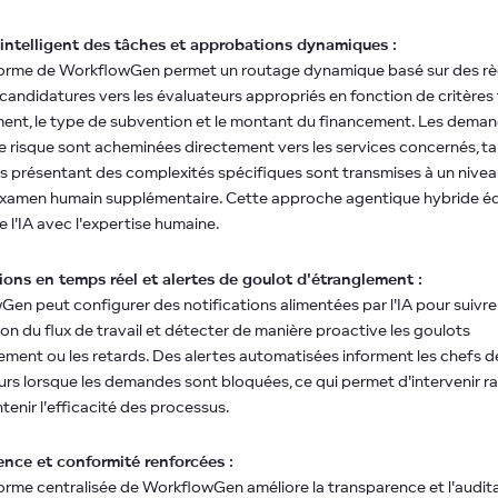
intelligent des tâches et approbations dynamiques :
forme de WorkflowGen permet un routage dynamique basé sur des règ
s candidatures vers les évaluateurs appropriés en fonction de critères 
nt, le type de subvention et le montant du financement. Les deman
le risque sont acheminées directement vers les services concernés, ta
présentant des complexités spécifiques sont transmises à un nivea
xamen humain supplémentaire. Cette approche agentique hybride équ
e l'IA avec l'expertise humaine.
ions en temps réel et alertes de goulot d'étranglement :
en peut configurer des notifications alimentées par l'IA pour suivre 
on du flux de travail et détecter de manière proactive les goulots
ement ou les retards. Des alertes automatisées informent les chefs d
eurs lorsque les demandes sont bloquées, ce qui permet d'intervenir 
tenir l'efficacité des processus.
ence et conformité renforcées :
orme centralisée de WorkflowGen améliore la transparence et l'audita