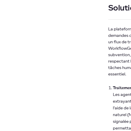
Solut
La platefor
demandes de
un flux de 
WorkflowGen
subvention, 
respectant l
tâches huma
essentiel.
Traiteme
Les agen
extrayant
l'aide de
naturel (
signalée 
permetta