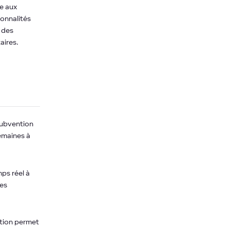
e aux
ionnalités
é des
aires.
ubvention
semaines à
ps réel à
des
ution permet