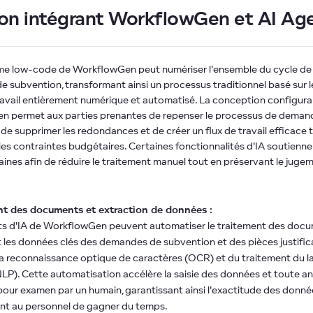
ion intégrant WorkflowGen et AI Ag
me low-code de WorkflowGen peut numériser l'ensemble du cycle de 
 subvention, transformant ainsi un processus traditionnel basé sur l
travail entièrement numérique et automatisé. La conception configura
 permet aux parties prenantes de repenser le processus de deman
de supprimer les redondances et de créer un flux de travail efficace 
es contraintes budgétaires. Certaines fonctionnalités d'IA soutienne
ines afin de réduire le traitement manuel tout en préservant le juge
nt des documents et extraction de données :
ts d'IA de WorkflowGen peuvent automatiser le traitement des doc
 les données clés des demandes de subvention et des pièces justific
 la reconnaissance optique de caractères (OCR) et du traitement du 
NLP). Cette automatisation accélère la saisie des données et toute a
pour examen par un humain, garantissant ainsi l'exactitude des donné
nt au personnel de gagner du temps.