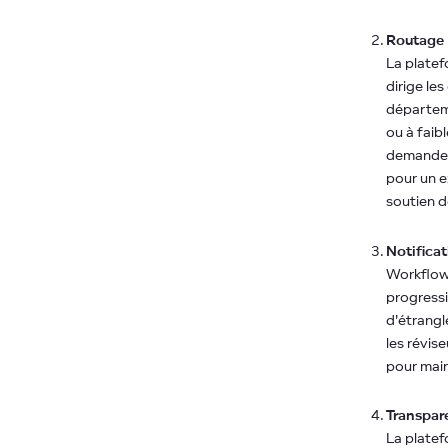
Routage 
La plate
dirige le
départeme
ou à faib
demandes 
pour un e
soutien d
Notificat
WorkflowG
progressi
d'étrangl
les révis
pour main
Transpar
La platef