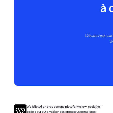
à 
Découvrez comm
d
WorkflowGen propose une plateforme low-code/no-
code pour automatiser des processus complexes