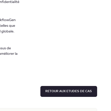
nfidentialité
orkflowGen
telles que
l globale.
ssus de
améliorer la
RETOUR AUX ETUDES DE CAS