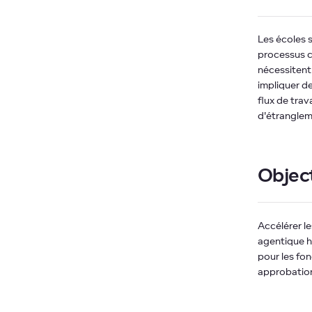
Les écoles s
processus c
nécessitent
impliquer de
flux de trav
d'étranglem
Object
Accélérer l
agentique h
pour les fo
approbation