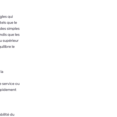
les qui
tels que le
des simples
ndis que les
u supérieur
ilibre le
la
e service ou
rapidement
bilité du