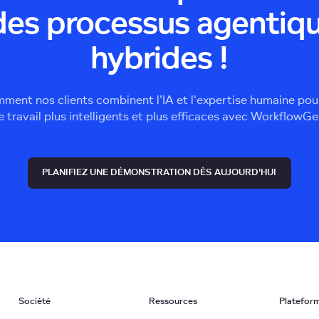
des processus agentiq
hybrides !
ent nos clients combinent l'IA et l'expertise humaine pour
e travail plus intelligents et plus efficaces avec WorkflowGe
PLANIFIEZ UNE DÉMONSTRATION DÈS AUJOURD'HUI
Société
Ressources
Platefor