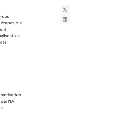
r des
étapes, qui
vent
alisent les
lots
omatisation
par l'IA
es