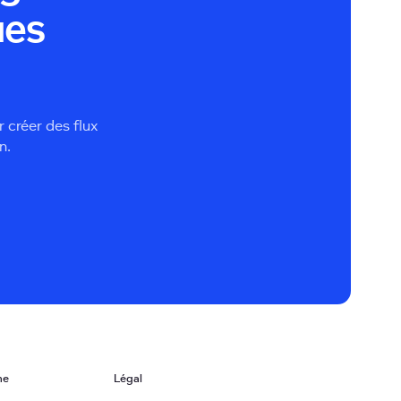
ues
 créer des flux
n.
me
Légal